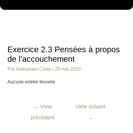
Navigation
des
Exercice 2.3 Pensées à propos
articles
de l’accouchement
Par
Nathanael Corre
/
28 mai 2020
Aucune entrée trouvée
←
View
View suivant
précédent
→