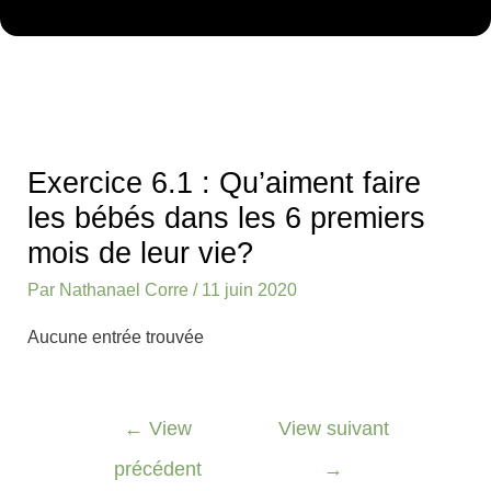
Navigation
des
Exercice 6.1 : Qu’aiment faire
articles
les bébés dans les 6 premiers
mois de leur vie?
Par
Nathanael Corre
/
11 juin 2020
Aucune entrée trouvée
←
View
View suivant
précédent
→