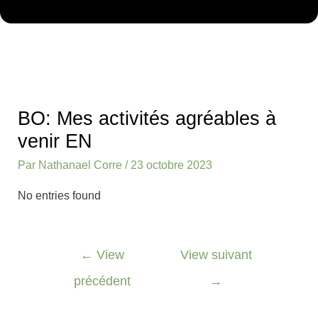
Navigation
des
BO: Mes activités agréables à
articles
venir EN
Par
Nathanael Corre
/
23 octobre 2023
No entries found
←
View
View suivant
précédent
→