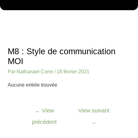
Navigation
des
M8 : Style de communication
articles
MOI
Par
Nathanael Corre
/
18 février 2021
Aucune entrée trouvée
←
View
View suivant
précédent
→