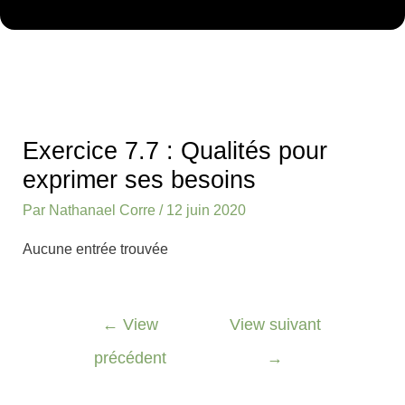
Navigation
des
Exercice 7.7 : Qualités pour
articles
exprimer ses besoins
Par
Nathanael Corre
/
12 juin 2020
Aucune entrée trouvée
←
View
View suivant
précédent
→