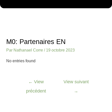
Navigation
des
M0: Partenaires EN
articles
Par
Nathanael Corre
/
19 octobre 2023
No entries found
←
View
View suivant
précédent
→