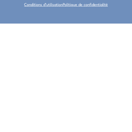
Conditions d’utilisation
Politique de confidentialité
À PROPOS
RESSOURCES
ESPACE PROFESSIONNEL