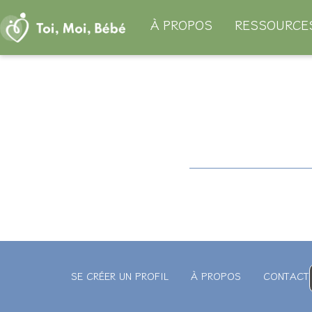
Aller
À PROPOS
RESSOURCE
au
contenu
SE CRÉER UN PROFIL
À PROPOS
CONTACT