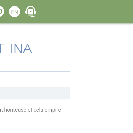
EN
 INA
ent honteuse et cela empire