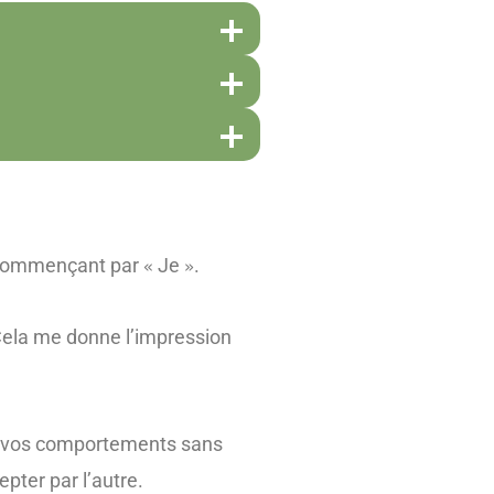
s commençant par
Je
.
«
»
 Cela me donne l’impression
de vos comportements sans
pter par l’autre.