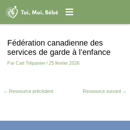
Aller
au
contenu
Navigation
des
Fédération canadienne des
articles
services de garde à l’enfance​
Par
Carl Trépanier
/
25 février 2026
←
Ressource précédent
Ressource suivant
→