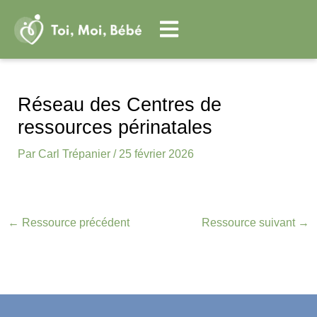
Aller
au
contenu
Navigation
des
Réseau des Centres de
articles
ressources périnatales
Par
Carl Trépanier
/
25 février 2026
←
Ressource précédent
Ressource suivant
→