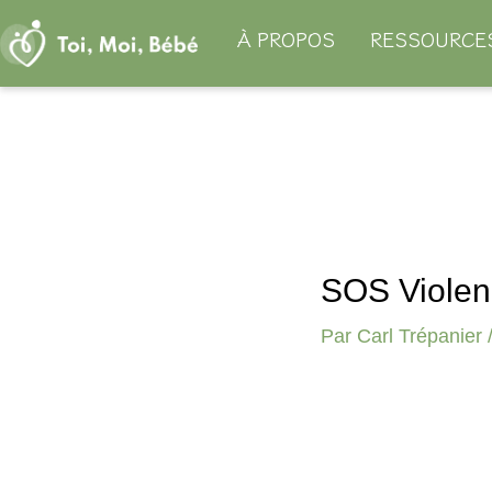
Aller
À PROPOS
RESSOURCE
au
contenu
Navigation
des
articles
SOS Violen
Par
Carl Trépanier