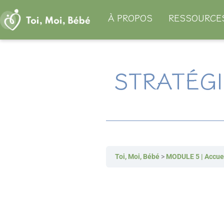
Aller
À PROPOS
RESSOURCE
au
contenu
STRATÉGI
Toi, Moi, Bébé
MODULE 5 | Accuei