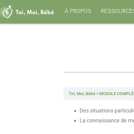
Aller
À PROPOS
RESSOURCE
au
contenu
Toi, Moi, Bébé
MODULE COMPLÉMEN
Des situations particu
La connaissance de moy